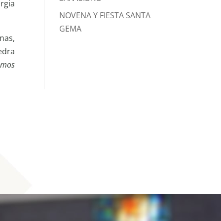
rgia
NOVENA Y FIESTA SANTA
GEMA
anas,
edra
emos