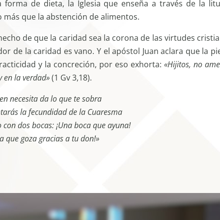
orma de dieta, la Iglesia que enseña a través de la litu
o más que la abstención de alimentos.
hecho de que la caridad sea la corona de las virtudes cristi
r de la caridad es vano. Y el apóstol Juan aclara que la pi
racticidad y la concreción, por eso exhorta:
«Hijitos, no am
y en la verdad»
(1 Gv 3,18).
en necesita da lo que te sobra
tarás la fecundidad de la Cuaresma
o con dos bocas: ¡Una boca que ayuna!
ra que goza gracias a tu don!»