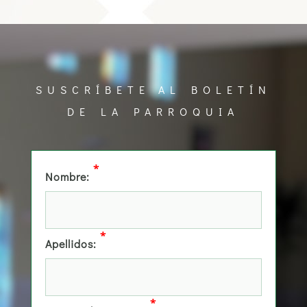
SUSCRÍBETE AL BOLETÍN
DE LA PARROQUIA
*
Nombre:
*
Apellidos:
*