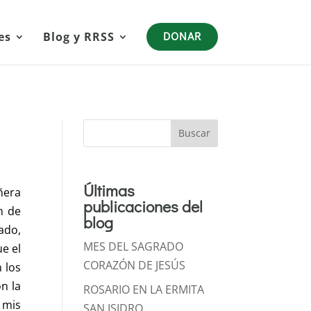
es
Blog y RRSS
DONAR
Buscar
Últimas
ñera
publicaciones del
n de
blog
ado,
MES DEL SAGRADO
e el
CORAZÓN DE JESÚS
 los
n la
ROSARIO EN LA ERMITA
 mis
SAN ISIDRO