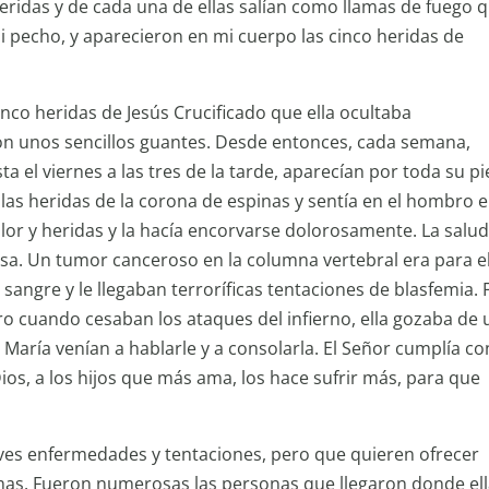
eridas y de cada una de ellas salían como llamas de fuego 
i pecho, y aparecieron en mi cuerpo las cinco heridas de
co heridas de Jesús Crucificado que ella ocultaba
n unos sencillos guantes. Desde entonces, cada semana,
a el viernes a las tres de la tarde, aparecían por toda su pi
a las heridas de la corona de espinas y sentía en el hombro e
lor y heridas y la hacía encorvarse dolorosamente. La salu
a. Un tumor canceroso en la columna vertebral era para el
angre y le llegaban terroríficas tentaciones de blasfemia. 
ro cuando cesaban los ataques del infierno, ella gozaba de
en María venían a hablarle y a consolarla. El Señor cumplía co
ios, a los hijos que más ama, los hace sufrir más, para que
es enfermedades y tentaciones, pero que quieren ofrecer
almas. Fueron numerosas las personas que llegaron donde el