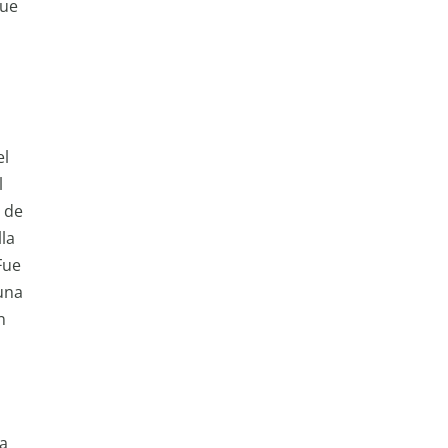
que
el
l
d de
la
Fue
 una
n
la