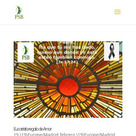
Eucaristía regalo de Amor
19 \19\Europe/Madrid febrero \19\Europe/Madrid