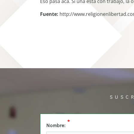
Eso pasa acá. Si una está con trabajo, la o
Fuente:
http://www.religionenlibertad.c
SUSC
*
Nombre: