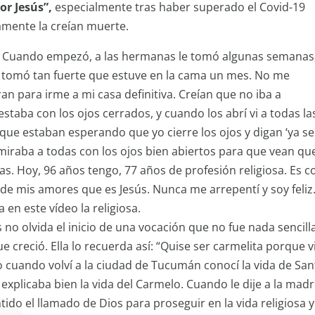
or Jesús”,
especialmente tras haber superado el Covid-19
mente la creían muerte.
ó. Cuando empezó, a las hermanas le tomó algunas semanas
 tomó tan fuerte que estuve en la cama un mes. No me
 para irme a mi casa definitiva. Creían que no iba a
taba con los ojos cerrados, y cuando los abrí vi a todas la
e estaban esperando que yo cierre los ojos y digan ‘ya se
 miraba a todas con los ojos bien abiertos para que vean qu
as. Hoy, 96 años tengo, 77 años de profesión religiosa. Es 
de mis amores que es Jesús. Nunca me arrepentí y soy feliz
 en este vídeo la religiosa.
o olvida el inicio de una vocación que no fue nada sencill
 creció. Ella lo recuerda así: “Quise ser carmelita porque v
ero cuando volví a la ciudad de Tucumán conocí la vida de San
 explicaba bien la vida del Carmelo. Cuando le dije a la mad
ido el llamado de Dios para proseguir en la vida religiosa y