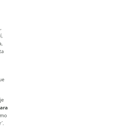
,
í,
a,
ta
ue
je
ara
omo
´.