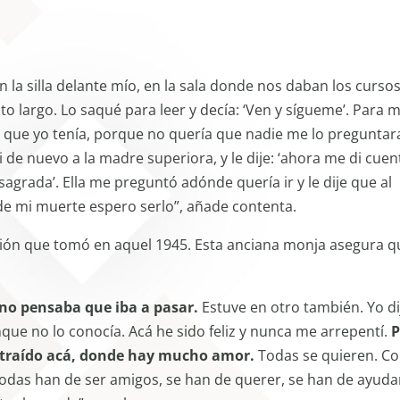
En la silla delante mío, en la sala donde nos daban los cursos
o largo. Lo saqué para leer y decía: ‘Ven y sígueme’. Para m
 que yo tenía, porque no quería que nadie me lo preguntar
 de nuevo a la madre superiora, y le dije: ‘ahora me di cuen
sagrada’. Ella me preguntó adónde quería ir y le dije que al
 de mi muerte espero serlo”, añade contenta.
sión que tomó en aquel 1945. Esta anciana monja asegura q
 no pensaba que iba a pasar.
Estuve en otro también. Yo di
que no lo conocía. Acá he sido feliz y nunca me arrepentí.
P
 traído acá, donde hay mucho amor.
Todas se quieren. C
todas han de ser amigos, se han de querer, se han de ayudar