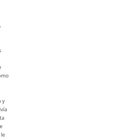
,
s
e
como
.
a y
ivía
ta
re
 le