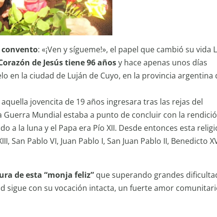
el convento
: «¡Ven y sígueme!», el papel que cambió su vida 
Corazón de Jesús tiene 96 años
y hace apenas unos días
 en la ciudad de Luján de Cuyo, en la provincia argentina 
ella jovencita de 19 años ingresara tras las rejas del
a Guerra Mundial estaba a punto de concluir con la rendici
o a la luna y el Papa era Pío XII. Desde entonces esta relig
I, San Pablo VI, Juan Pablo I, San Juan Pablo II, Benedicto XV
ura de esta “monja feliz”
que superando grandes dificulta
id sigue con su vocación intacta, un fuerte amor comunitari