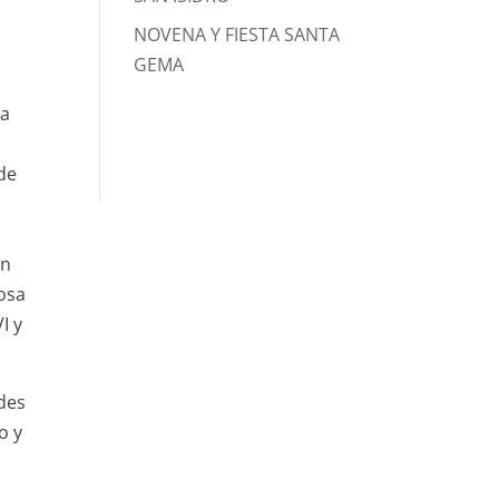
NOVENA Y FIESTA SANTA
GEMA
La
de
ón
iosa
I y
des
o y