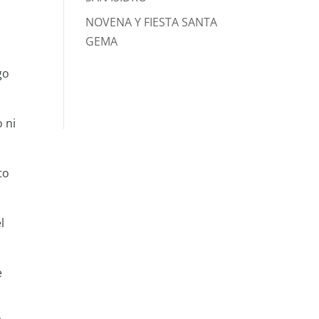
NOVENA Y FIESTA SANTA
GEMA
go
 ni
to
l
e