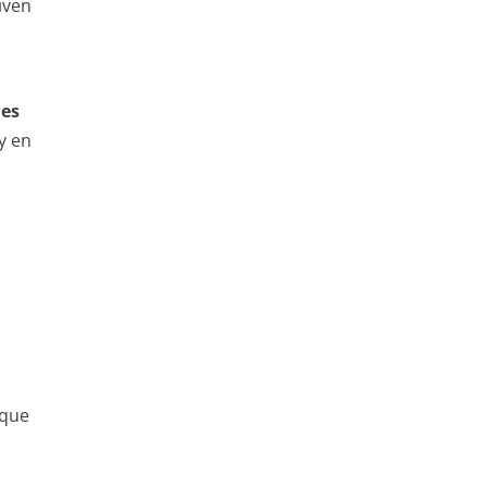
iven
nes
y en
 que