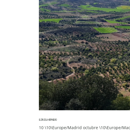
EL DÍA DE LA HISPANIDAD
10 \10\Europe/Madrid octubre \10\Europe/Ma