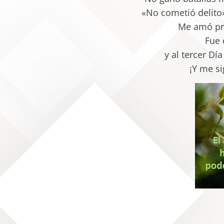
«No cometió delito»
Me amó pri
Fue 
y al tercer Dí
¡Y me s