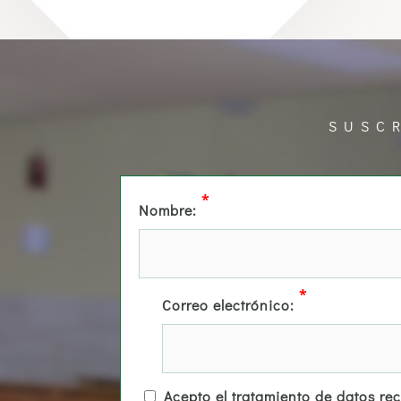
SUSC
*
Nombre:
*
Correo electrónico:
Acepto el tratamiento de datos re