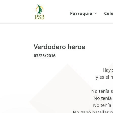
Parroquia
Cel
Verdadero héroe
03/25/2016
Hay 
y es el 
No tenía s
No tenía 
No tenía 
No ganó batallas m